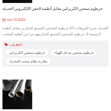
خرطوم تسخين الكربراتير مقابل أنظمة الحقن الإلكتروني الحديثة
Jun 19,2026
خرطوم التسخين المسبق للمكربن مقابل أنظمة EFI الحديثة: شرح الفروقات
الرئيسية الـ خرطوم التسخين المسبق للمكربنهو جزء من أنظمة السحب
التقليدية المستخدمة في محركات المكربن لتوجيه الهواء الدافئ إلى منقّي
العلامات :
الهواء لدعم التشغيل البارد ومنع تجمد المكربن. في المقابل، تستخدم أنظمة
EFI الحديثة (الحقن الإلكتروني للوقود) حساسات ووحدات تحكم إلكترونية
خرطوم تسخين مدخل الهواء
خرطوم تسخين الكربراتير
لإدارة خليط الهواء والوقود دون الحاجة إلى هياكل تسخين هواء خارج...
مقارنة نظام سحب المحرك