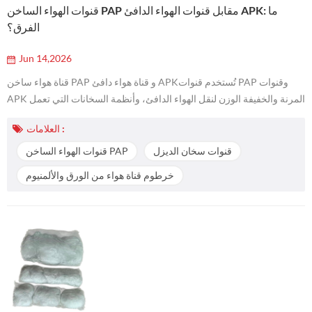
قنوات الهواء الساخن PAP مقابل قنوات الهواء الدافئ APK: ما
الفرق؟
Jun 14,2026
قناة هواء ساخن PAP و قناة هواء دافئ APKتُستخدم قنوات PAP وقنوات
APK المرنة والخفيفة الوزن لنقل الهواء الدافئ، وأنظمة السخانات التي تعمل
بالديزل، وسخانات مواقف السيارات، ومقصورات المركبات، وسخانات
العلامات :
السفن، والمنازل المتنقلة، والشاحنات، وتوجيه الهواء الساخن في التطبيقات
الصناعية. ينتمي كلا المنتجين إلى عائلة خراطيم الهواء المرنة المصنوعة من
قنوات سخان الديزل
قنوات الهواء الساخن PAP
الورق والألمنيوم، لكنهما لا يكونان دائمًا متماثلين من حيث الب...
خرطوم قناة هواء من الورق والألمنيوم