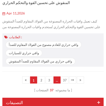
المنقوش على تحسين القوة والتحكم الحراري
Apr 11,2026
كيف تعمل واقيات الحرارة المصنوعة من الفولاذ المقاوم للصدأ المنقوش
على تحسين القوة والتحكم الحراري تُستخدم واقيات الحرارة المصنوعة من
الفولاذ المقاوم للصدأ والمزخرفة على نطاق واسع في أنظمة عادم السيارات،
العلامات :
لأنها لا تقتصر وظيفتها على تغطية المكونات الساخنة فحسب، بل إن تصميمها
المزخرف بشكل صحيح يُحسّن من صلابتها، ويدعم التحكم الحراري المستقر،
واقي حراري للعادم مصنوع من الفولاذ المقاوم للصدأ
ويقلل من التشوه الناتج عن الاهتزازات، ويحمي الخراطيم والأسلا...
واقي حراري للسيارات
واقي حراري من الفولاذ المقاوم للصدأ المنقوش
2
3
37
1
...
ما مجموعه
37
الصفحات
التصنيفات