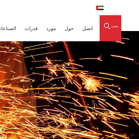
العربية
0086-15856303740
raidedsleeve.com
بحث
اتصل
حول
مورد
قدرات
الصناعا