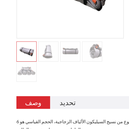
تحديد
وصف
هذا ارتفاع درجة حرارة السيارة بطانية حريق السيارة مصنوع من نسيج السيليكون الألياف الزجاجية، الحجم القياسي هو 6M العرض حسب 9 م