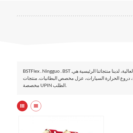
BSTFlex . Ningguo . BST .المنتجات الحرارية المحدودة هي المصنع يجعل منتجات حماية عالية الحرارة العالية، لدينا منتجاتنا الرئيسية هي
مموج، دروع الحرارة السيارات، عزل مخصص البطانيات. منتجات
مخصصة UPIN الطلب.