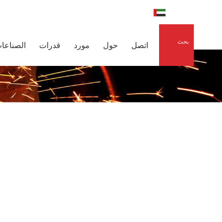
العربية
0086-15856303740
raidedsleeve.com
بحث
اتصل
حول
مورد
قدرات
الصناعا