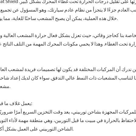
 العادم جزءًا لا يتجزأ من نظام عادم سيارتك، وهو المسؤول عن تجميع غا
خلال هذه العملية، يمكن أن يصبح المشعب ساخنًا للغاية، مما يؤدي إلى إشعاع الحرارة وزيادة درجة الحرارة في حجرة المحرك.
 ندرك أن المركبات المختلفة قد يكون لها تصميمات فريدة لمشعب العاد
لتناسب المشعبات ذات النمط عالي التدفق. سواء كان لديك إعداد شاحن ت
مشعبك المحدد، مما يضمن ملاءمة مثالية وأقصى حماية من الحرارة.
يعمل غلاف ما قبل التوربين المحتفظ بالحرارة على تقليل وقت التخزين المؤقت:
للمركبات المجهزة بشاحن توربيني، يعد وقت التخزين السريع أمرًا ضروريً
الشاحن التوربيني على العمل بشكل أكثر كفاءة، مما يؤدي إلى تحسين استجابة الخانق وتوصيل الطاقة.