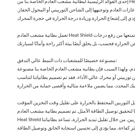
إحدى الفوائد الرئيسية لبطانية مشعب العادم الخاصة بنا من Heat Shield هي قدرتها على تقليل درجات الحرارة تحت غطاء المحرك بشكل كبير.
زات العادم وتوجيهها إلى الشاحن التوربيني أو المحول الحفاز.
تعمل بطانية مشعب العادم Heat Shield الخاصة بنا كحاجز وقائي، حيث تعزل بشكل فعال حرارة المشعب العالية وتمنعها من رفع درجات
مصنوعة خصيصًا للمشعبات ذات النمط عالي التدفق:
م، ولهذا السبب فإن بطانية مشعب العادم الخاصة بنا مصنوعة
وربيني أو محرك عالي الأداء، فقد تم تصميم بطانياتنا لتناسب
ا لتحقيق توصيل الطاقة الأمثل. تم تصميم بطانية مشعب العادم
Heat Shield للاحتفاظ بالحرارة في مبيت ما قبل التوربين، وهي منطقة مهمة لأداء التوربين. من خلال تقليل تبديد الحرارة، تساعد بطانياتنا