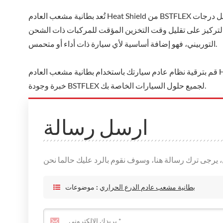
تُعد بطانية مشعب العادم Heat Shield من BSTFLEX حلاً ممتازًا مصممًا لتعزيز أداء سيارتك وطول عمرها. بفضل قدرته على تقليل درجات
لتركيز على تقليل وقت التخزين المؤقت للمركبات ذات الشحن
التوربيني، فهو إضافة أساسية لأي سيارة ذات أداء أو متحمس.
قم بترقية نظام عادم سيارتك باستخدام بطانية مشعب العادم Heat Shield واستمتع بفوائد تحسين الأداء والسلامة وطول عمر المحرك. ثق في
خبرة وجودة BSTFLEX لجميع حلول السيارات الخاصة بك.
ارسل رسالة
بطانية مشعب عادم الدرع الحراري
موضوعات :