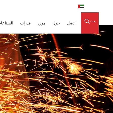
العربية
0086-15856303740
raidedsleeve.com
بحث
اتصل
حول
مورد
قدرات
الصناعا