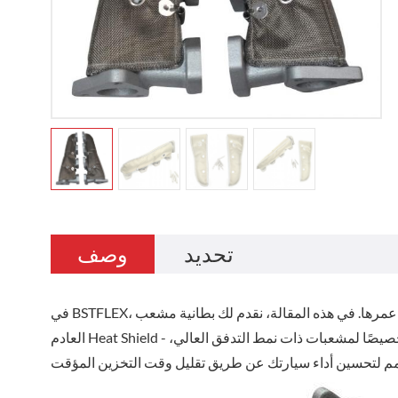
تحديد
وصف
في BSTFLEX، نفخر بتقديم حلول سيارات عالية الجودة لتعزيز أداء سيارتك وسلامتها وطول عمرها. في هذه المقالة، نقدم لك بطانية مشعب
العادم Heat Shield - منتج متخصص مصمم لتقليل درجات الحرارة تحت غطاء المحرك، ومصمم خصيصًا لمشعبات ذات نمط التدفق العالي،