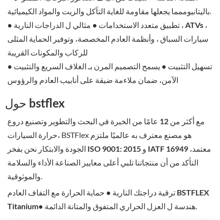
.
باليتانيوم
مما يجعلها مقاومة للغاية
التآكل والزيت والمواد الكيميائية
تطبيق متعدد الاستخدامات
● مثالي ل
الدراجات النارية ، ATVs ،
●
سيارات السباق ، وأنظمة العادم المخصصة
، وتوفير الحماية المثلى
للركاب والمكونات القريبة
تسهيل التثبيت
● يسمح التصميم المرن بـ
الغلاف السريع والتثبيت
●
الآمن
، ضمان ملاءمة ضيقة على أنابيب العادم والرؤوس
حول bstflex
مع
أكثر من 12 عامًا من الخبرة
في
البحث والتطوير وتصنيع دروع
، BSTFlex هو مصنع معترف به عالميًا ملتزم
حرارة السيارات
ISO 9001: 2015 و IATF 16949 معتمد
،
نحن بفخر
الجودة والابتكار
التأكد من أن منتجاتنا تلبي أعلى معايير الصناعة
الأداء والسلامة
.
والموثوقية
ترقية دراجتك النارية ● حماية الحرارة مع
التفاف العادم BSTFLEX
.
● هندسة ل
العزل الحراري المتفوق والمتانة الدائمة
Titanium