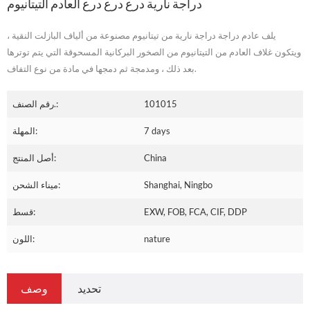
دراجة نارية درع درع درع العادم التيتانيوم
يلف عادم دراجة دراجة نارية من تيتانيوم مصنوعة من ألياف البازلت النقية ،
ويتكون غلاف العادم من التيتانيوم من الصخور البركانية المسحوقة التي يتم توترها
بعد ذلك ، ومدمجة ثم دمجها في مادة من نوع التفاف.
101015
رقم الصنف.:
7 days
المهلة:
China
أصل المنتج:
Shanghai, Ningbo
ميناء الشحن:
EXW, FOB, FCA, CIF, DDP
قسط:
nature
اللون:
تحديد
وصف