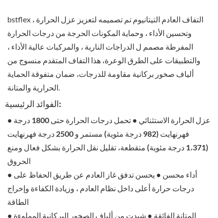
التفاف العادم التيتانيوم
تم تصميمه لتعزيز
عزل الحرارة ،
bstflex
وتحسين الأداء ، وحماية المكونات الحرجة
من درجات الحرارة
المفرطة مصمم ل
الدراجات النارية ، والمركبات عالية الأداء ،
والتطبيقات على الطرق الوعرة
، هذا التفاف المتقدم منسوج من
ألياف صخور بركانية مقاومة للدرجات
، ضمان متفوقة
الحماية
.
الحرارية والمتانة
الفوائد الرئيسية:
عزل الحرارة الاستثنائي
● تحمل درجات الحرارة حتى
1800 درجة
●
فهرنهايت (982 درجة مئوية) مستمر و 2500 درجة فهرنهايت
(1،371 درجة مئوية) متقطعة
، تقليل نقل الحرارة بشكل فعال ومنع
الحروق
أداء محسن
● يحسن تدفق غاز العادم عن طريق الحفاظ على
●
درجات حرارة أعلى داخل نظام العادم ، وزيادة الكفاءة وإخراج
الطاقة
المتانة الفائقة
● شيدت من
ألياف الصخور البركانية المملوءة
●