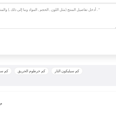
كم سيليكون النار
كم خرطوم الحريق
كم سيل
96 أ