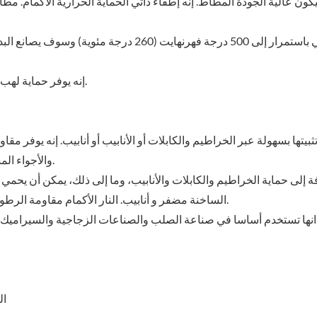
كون عالية الجودة المطاط. إنه إطفاء ذاتي الحماية الحرارية الأكمام. مطا
إنه يوفر حماية لهب قصيرة الأجل ممتازة وخصائص عزل رائعة عالية درجة الحرارة.
ثبيتها بسهولة عبر الخراطيم والكابلات أو الأنابيب أو أنابيب. إنه يوفر مق
والأجواء المسببة للتآكل، والرطوبة، والمواد الكيميائية، والاهتزاز، و الكهرباء.
ة إلى حماية الخراطيم والكابلات والأنابيب، وما إلى ذلك، يمكن أن يحم
الساخنة مضفر و أنابيب. النار الأكمام مقاومة الرطوبة الممتازة تجعلها مثالية للتطبيقات الخارجية والحرارة مقاومة.
انها تستخدم أساسا في صناعة الصلب والصناعات الزجاجية والسيراميك، 
ال