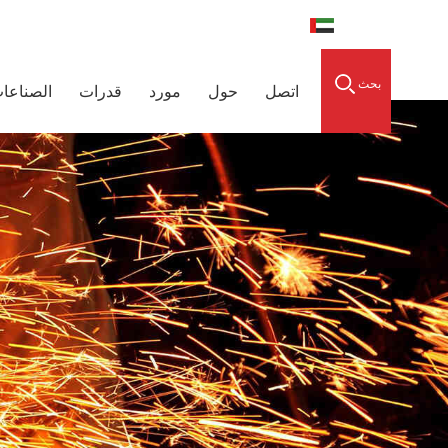
العربية
0086-15856303740
raidedsleeve.com
بحث
اتصل
حول
مورد
قدرات
الصناعا