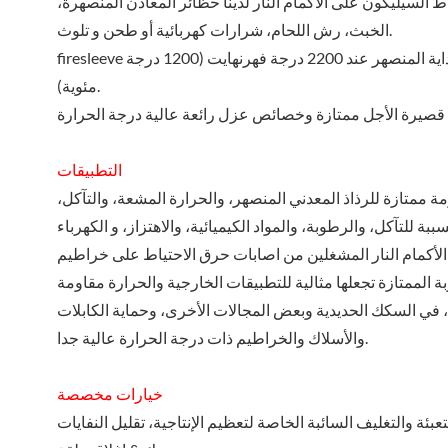
ط السيليكون على الأكمام النار لدينا حظائر المعادن المنصهرة،
الخبث، رش اللحام، شرارات كهربائية أو طحن و تلوث.
firesleeve يحمي باستمرار إلى 500 درجة فهرنهايت (260 درجة مئوية) وسوف يصانع البداية المنصهر عند 2200 درجة فهرنهايت (1200 درجة
مئوية).
التطبيقات
اومة ممتازة للرذاذ المعدني المنصهر، والحرارة المشعة، والتآكل،
ي الأكمام النار المشغلين من اصابات حرق الاحتياط على خراطيم
في السكك الحديدية وبعض المجالات الأخرى، وحماية الكابلات
والأسلاك والخراطيم ذات درجة الحرارة عالية جدا.
خيارات مخصصة
تعبئة والتغليف السائبة الخاصة لتعظيم الإنتاجية، تقليل النفايات