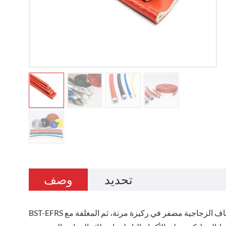
تحديد
وصف
BST-EFRS حامي خرطوم السيليكون الألياف الزجاجية النار مصنوعة من خيوط الألياف الزجاجية مضفر في ركيزة مرنة، ثم المغلفة مع