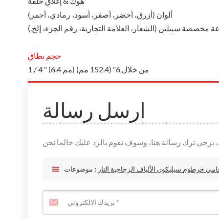
هوك & إغلاق حلقة
ألوان (أزرق، أخضر، أصفر، أسود، رمادي، أحمر)
ة مخصصة سبيلين (الشعار، العلامة التجارية، رقم الجزء، إلخ.)
حجم نطاق
1 / 4 " (6.4 مم) من خلال 6" (152.4 مم)
ارسل رسالة
امي خرطوم سيليكون الألياف الزجاجية النار
موضوعات :